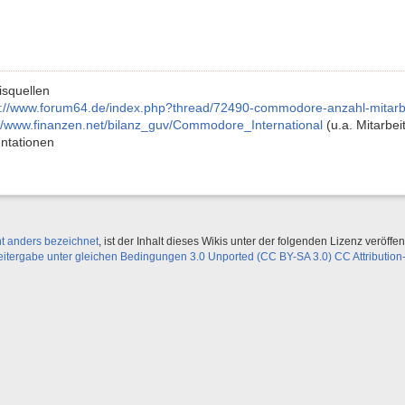
squellen
s://www.forum64.de/index.php?thread/72490-commodore-anzahl-mitarbe
://www.finanzen.net/bilanz_guv/Commodore_International
(u.a. Mitarbei
ntationen
ht anders bezeichnet
, ist der Inhalt dieses Wikis unter der folgenden Lizenz veröffent
ergabe unter gleichen Bedingungen 3.0 Unported (CC BY-SA 3.0) CC Attribution-