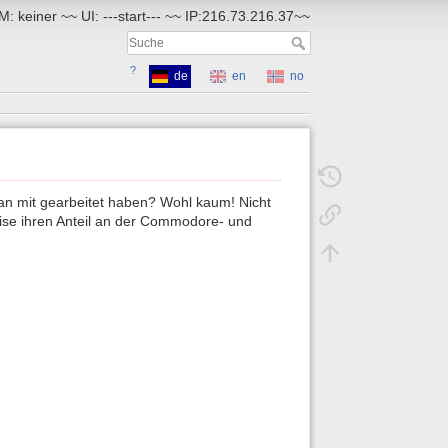
: keiner ~~ UI: ---start--- ~~ IP:216.73.216.37~~
?
de
en
no
an mit gearbeitet haben? Wohl kaum! Nicht
Weise ihren Anteil an der Commodore- und