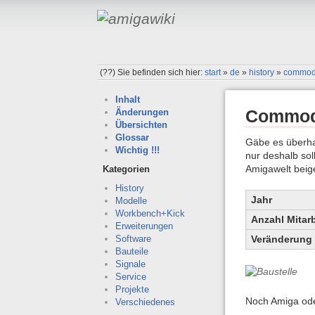
(??)
Sie befinden sich hier:
start
»
de
»
history
»
commod
Inhalt
Commodo
Änderungen
Übersichten
Glossar
Gäbe es überha
Wichtig !!!
nur deshalb sol
Amigawelt beig
Kategorien
History
Jahr
Modelle
Workbench+Kick
Anzahl Mitarb
Erweiterungen
Veränderung 
Software
Bauteile
Signale
Service
Projekte
Noch Amiga od
Verschiedenes