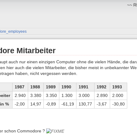
~~ RM
ore_employees
re Mitarbeiter
upt auch nur einen einzigen Computer ohne die vielen Hände, die dar
len hier auch die vielen Mitarbeiter, die bisher meist in unbekannter 
etragen haben, nicht vergessen werden.
1987
1988
1989
1990
1991
1992
1993
eiter
2.940
3.380
3.350
1.300
3.000
2.890
2.000
in %
-2,00
14,97
-0,89
-61,19
130,77
-3,67
-30,80
er schon Commodore ?