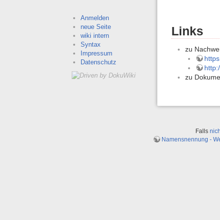
Anmelden
neue Seite
Links
wiki intern
Syntax
zu Nachwei
Impressum
http
Datenschutz
http
zu Dokume
Falls
nic
Namensnennung - Weit