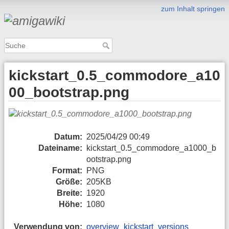
zum Inhalt springen
kickstart_0.5_commodore_a10
00_bootstrap.png
Datum:
2025/04/29 00:49
Dateiname:
kickstart_0.5_commodore_a1000_b
ootstrap.png
Format:
PNG
Größe:
205KB
Breite:
1920
Höhe:
1080
Verwendung von:
overview_kickstart_versions