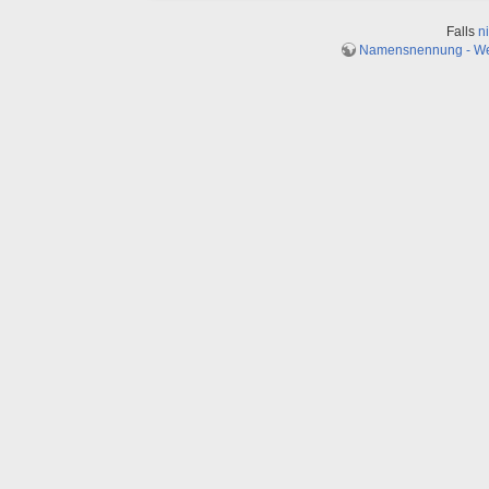
Falls
n
Namensnennung - Weit