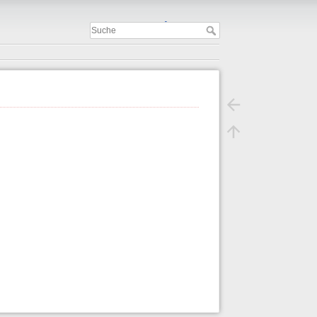
Important
.