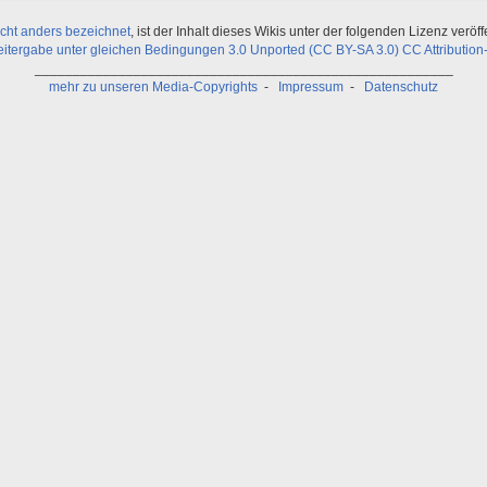
icht anders bezeichnet
, ist der Inhalt dieses Wikis unter der folgenden Lizenz veröffe
ergabe unter gleichen Bedingungen 3.0 Unported (CC BY-SA 3.0) CC Attribution-
_______________________________________________________
mehr zu unseren Media-Copyrights
-
Impressum
-
Datenschutz