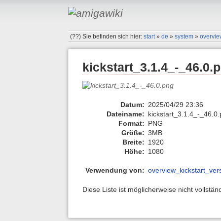
(??)
Sie befinden sich hier:
start
»
de
»
system
»
overvie
kickstart_3.1.4_-_46.0.
Datum:
2025/04/29 23:36
Dateiname:
kickstart_3.1.4_-_46.0
Format:
PNG
Größe:
3MB
Breite:
1920
Höhe:
1080
Verwendung von:
overview_kickstart_ver
Diese Liste ist möglicherweise nicht vollstä