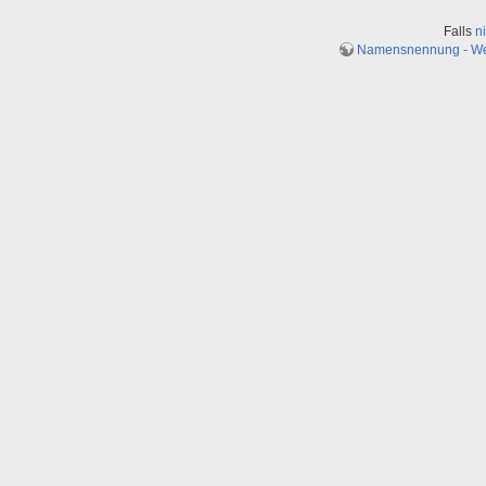
Falls
n
Namensnennung - Weit