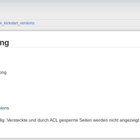
w_kickstart_versions
png
.png
sions
ndig. Versteckte und durch ACL gesperrte Seiten werden nicht angezeigt