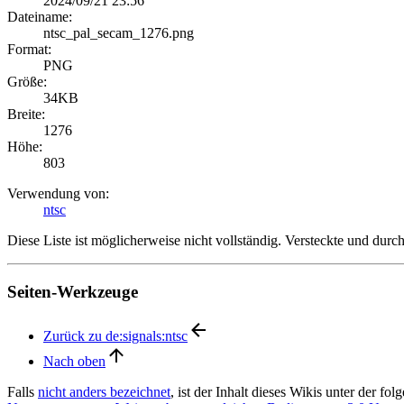
2024/09/21 23:56
Dateiname:
ntsc_pal_secam_1276.png
Format:
PNG
Größe:
34KB
Breite:
1276
Höhe:
803
Verwendung von:
ntsc
Diese Liste ist möglicherweise nicht vollständig. Versteckte und dur
Seiten-Werkzeuge
Zurück zu de:signals:ntsc
Nach oben
Falls
nicht anders bezeichnet
, ist der Inhalt dieses Wikis unter der fo