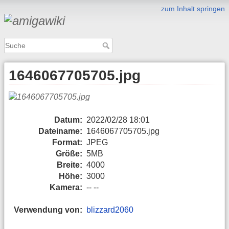
zum Inhalt springen
1646067705705.jpg
Datum:
2022/02/28 18:01
Dateiname:
1646067705705.jpg
Format:
JPEG
Größe:
5MB
Breite:
4000
Höhe:
3000
Kamera:
-- --
Verwendung von:
blizzard2060