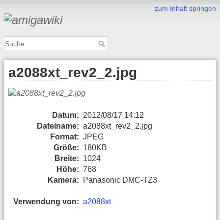
zum Inhalt springen
a2088xt_rev2_2.jpg
Datum:
2012/08/17 14:12
Dateiname:
a2088xt_rev2_2.jpg
Format:
JPEG
Größe:
180KB
Breite:
1024
Höhe:
768
Kamera:
Panasonic DMC-TZ3
Verwendung von:
a2088xt