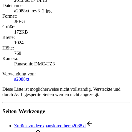
2012/08/17 14:13
Dateiname:
a2088xt_rev3_2.jpg
Format:
JPEG
Größe:
172KB
Breite:
1024
Höhe:
768
Kamera:
Panasonic DMC-TZ3
Verwendung von:
a2088xt
Diese Liste ist möglicherweise nicht vollständig. Versteckte und
durch ACL gesperrte Seiten werden nicht angezeigt.
Seiten-Werkzeuge
Zurück zu de:expansion:other:a2088xt