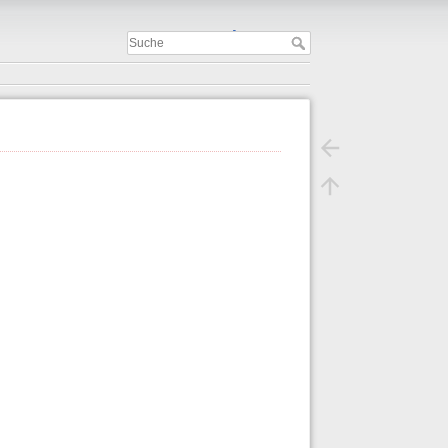
Important
.