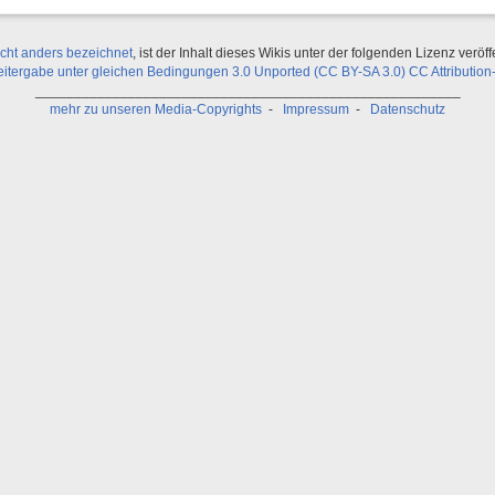
icht anders bezeichnet
, ist der Inhalt dieses Wikis unter der folgenden Lizenz veröffe
ergabe unter gleichen Bedingungen 3.0 Unported (CC BY-SA 3.0) CC Attribution-
_______________________________________________________
mehr zu unseren Media-Copyrights
-
Impressum
-
Datenschutz