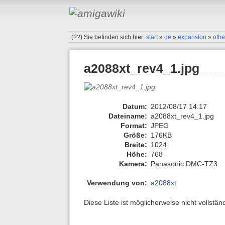
(??)
Sie befinden sich hier:
start
»
de
»
expansion
»
othe
a2088xt_rev4_1.jpg
Datum:
2012/08/17 14:17
Dateiname:
a2088xt_rev4_1.jpg
Format:
JPEG
Größe:
176KB
Breite:
1024
Höhe:
768
Kamera:
Panasonic DMC-TZ3
Verwendung von:
a2088xt
Diese Liste ist möglicherweise nicht vollstä