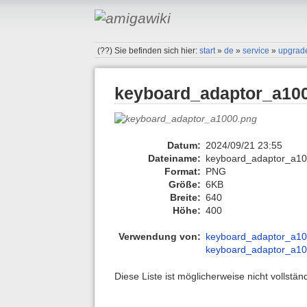
(??)
Sie befinden sich hier:
start
»
de
»
service
»
upgrad
keyboard_adaptor_a10
Datum:
2024/09/21 23:55
Dateiname:
keyboard_adaptor_a10
Format:
PNG
Größe:
6KB
Breite:
640
Höhe:
400
Verwendung von:
keyboard_adaptor_a1
keyboard_adaptor_a1
Diese Liste ist möglicherweise nicht vollstä