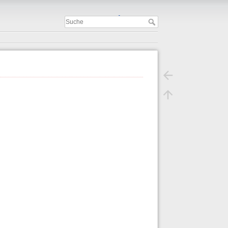
Important
.