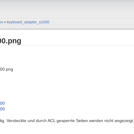
es
»
keyboard_adaptor_a1000
00.png
00.png
000
000
ndig. Versteckte und durch ACL gesperrte Seiten werden nicht angezeigt