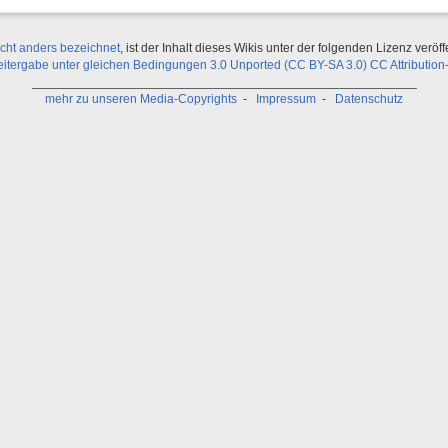
icht anders bezeichnet
, ist der Inhalt dieses Wikis unter der folgenden Lizenz veröffe
ergabe unter gleichen Bedingungen 3.0 Unported (CC BY-SA 3.0) CC Attribution-
_______________________________________________________
mehr zu unseren Media-Copyrights
-
Impressum
-
Datenschutz