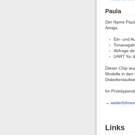
Paula
Der Name Paula 
Amiga:
Ein- und A
Tonausgab
Abfrage de
UART für di
Dieser Chip wu
Modelle in den
Diskettenlaufw
Im Prototypenst
→
weiterführen
Links