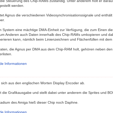
r die Steuerung des Chip-RAMs zuständig. Unter anderem holt er darau
gestellt werden.
tet Agnus die verschiedenen Videosynchronisationssignale und enthält
per.
em System eine mächtige DMA-Einheit zur Verfügung, die zum Einen d
um Anderen auch Daten innerhalb des Chip-RAMs umkopieren und dabei
rieren kann, nämlich beim Linienzeichnen und Flächenfüllen mit dem B
aten, die Agnus per DMA aus dem Chip-RAM holt, gehören neben den P
rlisten.
de Informationen
t sich aus den englischen Worten Display Encoder ab.
t die Grafikausgabe und stellt dabei unter anderem die Sprites und BO
tadium des Amiga hieß dieser Chip noch Daphne.
de Informationen