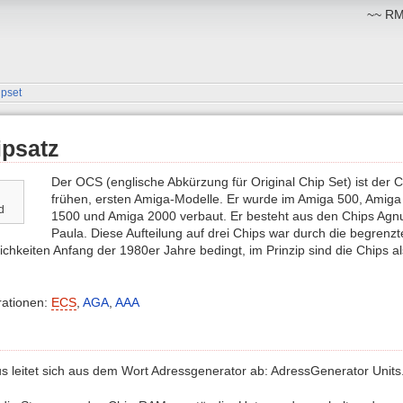
~~ RM:
ipset
psatz
Der OCS (englische Abkürzung für Original Chip Set) ist der C
frühen, ersten Amiga-Modelle. Er wurde im Amiga 500, Amiga
d
1500 und Amiga 2000 verbaut. Er besteht aus den Chips Agn
Paula. Diese Aufteilung auf drei Chips war durch die begrenzt
chkeiten Anfang der 1980er Jahre bedingt, im Prinzip sind die Chips al
rationen:
ECS
,
AGA
,
AAA
 leitet sich aus dem Wort Adressgenerator ab: AdressGenerator Units