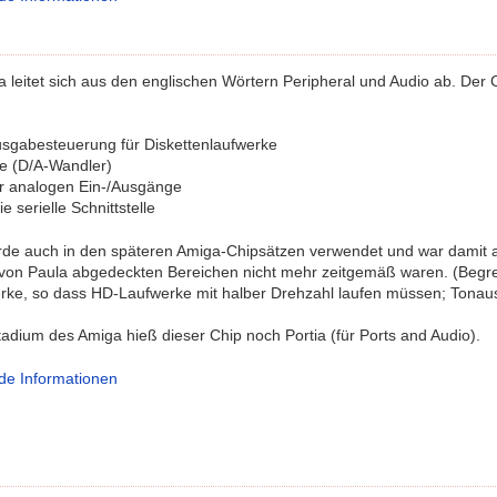
leitet sich aus den englischen Wörtern Peripheral und Audio ab. Der 
usgabesteuerung für Diskettenlaufwerke
e (D/A-Wandler)
r analogen Ein-/Ausgänge
e serielle Schnittstelle
rde auch in den späteren Amiga-Chipsätzen verwendet und war damit 
 von Paula abgedeckten Bereichen nicht mehr zeitgemäß waren. (Begr
erke, so dass HD-Laufwerke mit halber Drehzahl laufen müssen; Tonaus
adium des Amiga hieß dieser Chip noch Portia (für Ports and Audio).
de Informationen