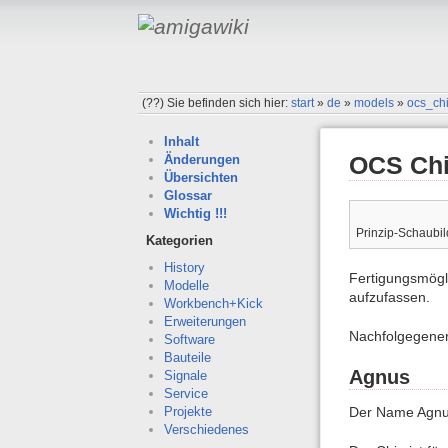
(??)
Sie befinden sich hier:
start
»
de
»
models
»
ocs_ch
Inhalt
OCS Chi
Änderungen
Übersichten
Glossar
Wichtig !!!
Prinzip-Schaubil
Kategorien
History
Fertigungsmögli
Modelle
aufzufassen.
Workbench+Kick
Erweiterungen
Nachfolgegene
Software
Bauteile
Agnus
Signale
Service
Der Name Agnus
Projekte
Verschiedenes