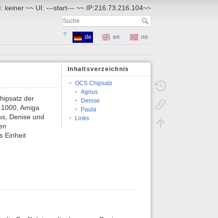
 keiner ~~ UI: ---start--- ~~ IP:216.73.216.104~~
?
de
en
no
Inhaltsverzeichnis
OCS Chipsatz
Agnus
hipsatz der
Denise
 1000, Amiga
Paula
us, Denise und
Links
en
s Einheit
.