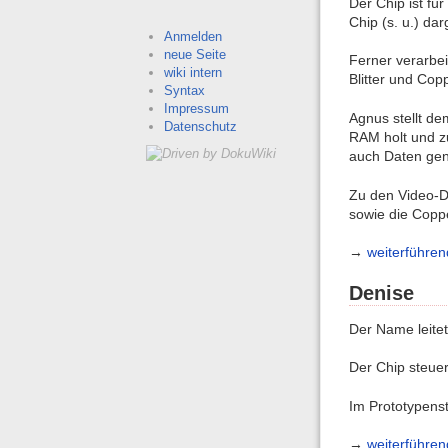
Der Chip ist fü
Chip (s. u.) dar
Anmelden
neue Seite
Ferner verarbei
wiki intern
Blitter und Cop
Syntax
Impressum
Agnus stellt d
Datenschutz
RAM holt und z
auch Daten gene
Zu den Video-D
sowie die Coppe
→
weiterführen
Denise
Der Name leite
Der Chip steuer
Im Prototypens
→
weiterführen