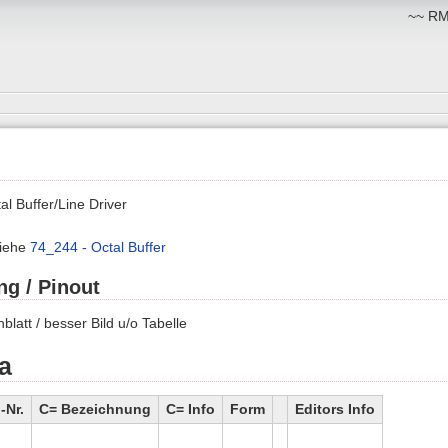
~~ RM:
al Buffer/Line Driver
siehe
74_244 - Octal Buffer
ng / Pinout
blatt / besser Bild u/o Tabelle
a
Nr.
C= Bezeichnung
C= Info
Form
Editors Info