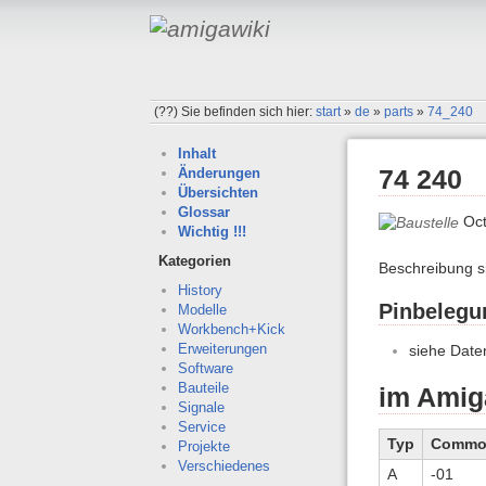
(??)
Sie befinden sich hier:
start
»
de
»
parts
»
74_240
Inhalt
74 240
Änderungen
Übersichten
Glossar
Oct
Wichtig !!!
Kategorien
Beschreibung 
History
Pinbelegu
Modelle
Workbench+Kick
Erweiterungen
siehe Daten
Software
Bauteile
im Amig
Signale
Service
Typ
Commo-
Projekte
Verschiedenes
A
-01