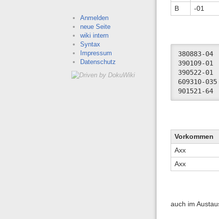
B
-01
Anmelden
neue Seite
wiki intern
Syntax
Impressum
380883-04	IC SMD 74 LS 240	PCB SER/PAR     PC-40

Datenschutz
390109-01	XXX IC 74 F 240     *	N.MEHR LIEF.  PC40(3)

390522-01	IC 74 ALS 240	PC-60(3)

609310-035	IC 74 F 240	DT386/486-25

Vorkommen
Axx
Axx
auch im Austau