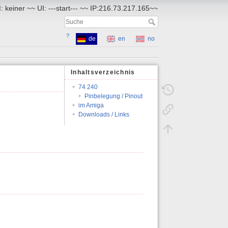
 keiner ~~ UI: ---start--- ~~ IP:216.73.217.165~~
?
de
en
no
Inhaltsverzeichnis
74 240
Pinbelegung / Pinout
im Amiga
Downloads / Links