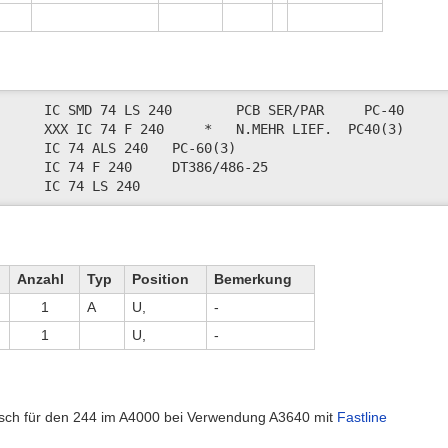
901521-64	IC 74 LS 240	
Anzahl
Typ
Position
Bemerkung
1
A
U,
-
1
U,
-
sch für den 244 im A4000 bei Verwendung A3640 mit
Fastline