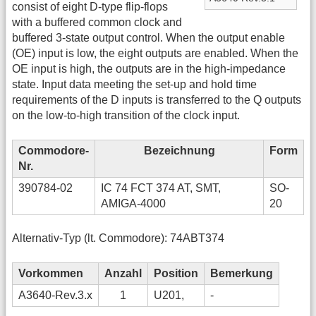
consist of eight D-type flip-flops
with a buffered common clock and
buffered 3-state output control. When the output enable
(OE) input is low, the eight outputs are enabled. When the
OE input is high, the outputs are in the high-impedance
state. Input data meeting the set-up and hold time
requirements of the D inputs is transferred to the Q outputs
on the low-to-high transition of the clock input.
Commodore-
Bezeichnung
Form
Nr.
390784-02
IC 74 FCT 374 AT, SMT,
SO-
AMIGA-4000
20
Alternativ-Typ (lt. Commodore): 74ABT374
Vorkommen
Anzahl
Position
Bemerkung
A3640-Rev.3.x
1
U201,
-