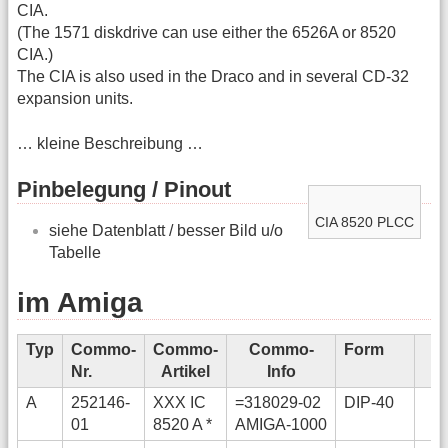
CIA.
(The 1571 diskdrive can use either the 6526A or 8520
CIA.)
The CIA is also used in the Draco and in several CD-32
expansion units.
… kleine Beschreibung …
Pinbelegung / Pinout
CIA 8520 PLCC
siehe Datenblatt / besser Bild u/o
Tabelle
im Amiga
Typ
Commo-
Commo-
Commo-
Form
E
Nr.
Artikel
Info
I
A
252146-
XXX IC
=318029-02
DIP-40
01
8520 A *
AMIGA-1000