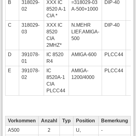
B
318029-
XXX IC
=318029-03
DIP-40
02
8520 A-1
A-500+1000
CIA *
C
318029-
XXX IC
N.MEHR
DIP-40
03
8520
LIEF.AMIGA-
CIA
500
2MHZ*
D
391078-
IC 8520
AMIGA-600
PLCC44
01
R4
E
391078-
IC
AMIGA-
PLCC44
n
02
8520A-1
1200/4000
CIA
PLCC44
Vorkommen
Anzahl
Typ
Position
Bemerkung
A500
2
U,
-