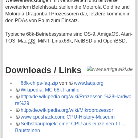
Weiterentwicklungen mit verändertem und teilweise
erweitertem Befehlssatz stellen die Motorola Coldfire und
Motorola Dragonball Prozessoren dar, letztere kommen in
den PDAs von Palm zum Einsatz.
Typische 68k-Betriebssysteme sind
OS
-9, AmigaOS, Atari-
TOS, Mac
OS
, MiNT, Linux68k, NetBSD und OpenBSD.
Downloads / Links
68k-chips-faq.zip
von
www.faqs.org
Wikipedia: MC 68k Familie
http://de.wikipedia.org/wiki/Prozessor_%28Hardwa
re%29
http://de.wikipedia.org/wiki/Mikroprozessor
www.cpushack.com: CPU-History-Museum
Selbstbauprojekt einer CPU aus einzelnen TTL-
Bausteinen