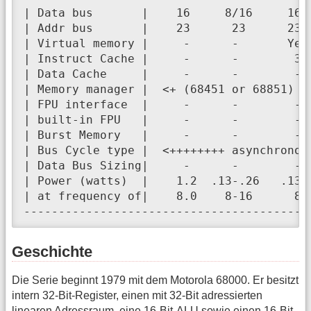
| Data bus       |    16     8/16     16 
| Addr bus       |    23      23      23 
| Virtual memory |     -      -       Yes
| Instruct Cache |     -      -        3 
| Data Cache     |     -      -        - 
| Memory manager |  <+ (68451 or 68851) +
| FPU interface  |     -      -        - 
| built-in FPU   |     -      -        - 
| Burst Memory   |     -      -        - 
| Bus Cycle type |  <++++++++ asynchronou
| Data Bus Sizing|     -      -        - 
| Power (watts)  |    1.2  .13-.26   .13 
| at frequency of|    8.0    8-16      8 
-----------------------------------------
Geschichte
Die Serie beginnt 1979 mit dem Motorola 68000. Er besitzt
intern 32-Bit-Register, einen mit 32-Bit adressierten
linearen Adressraum, eine 16-Bit-ALU sowie einen 16-Bit-