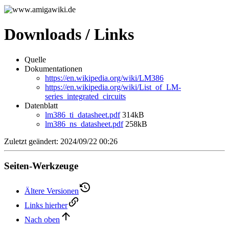
Downloads / Links
Quelle
Dokumentationen
https://en.wikipedia.org/wiki/LM386
https://en.wikipedia.org/wiki/List_of_LM-
series_integrated_circuits
Datenblatt
lm386_ti_datasheet.pdf
314kB
lm386_ns_datasheet.pdf
258kB
Zuletzt geändert: 2024/09/22 00:26
Seiten-Werkzeuge
Ältere Versionen
Links hierher
Nach oben