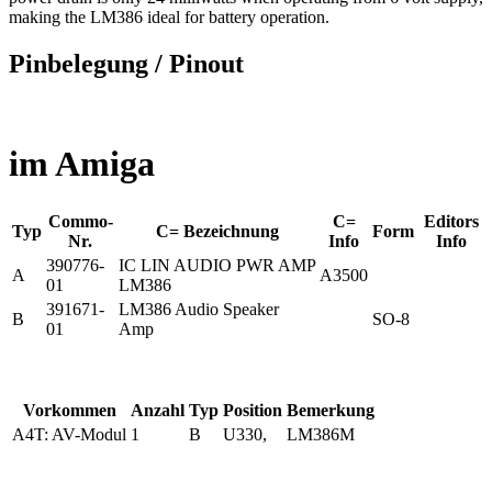
making the LM386 ideal for battery operation.
Pinbelegung / Pinout
im Amiga
Commo-
C=
Editors
Typ
C= Bezeichnung
Form
Nr.
Info
Info
390776-
IC LIN AUDIO PWR AMP
A
A3500
01
LM386
391671-
LM386 Audio Speaker
B
SO-8
01
Amp
Vorkommen
Anzahl
Typ
Position
Bemerkung
A4T: AV-Modul
1
B
U330,
LM386M