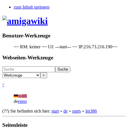
zum Inhalt springen
Benutzer-Werkzeuge
~~ RM: keiner ~~ UI: ---start--- ~~ IP:216.73.216.190~~
Webseiten-Werkzeuge
Suche
>
?
de
en
no
(??)
Sie befinden sich hier:
start
»
de
»
parts
»
lm386
Seitenleiste