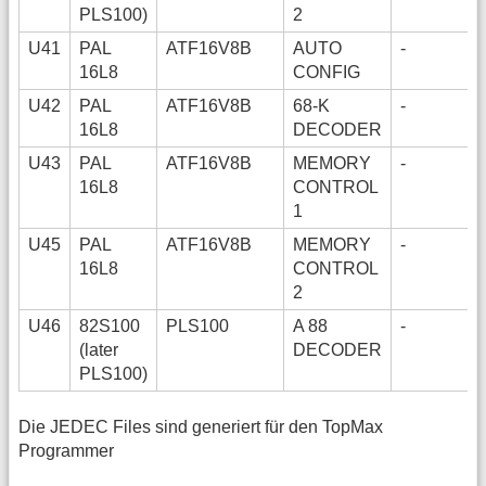
PLS100)
2
U41
PAL
ATF16V8B
AUTO
-
16L8
CONFIG
U42
PAL
ATF16V8B
68-K
-
16L8
DECODER
U43
PAL
ATF16V8B
MEMORY
-
16L8
CONTROL
1
U45
PAL
ATF16V8B
MEMORY
-
16L8
CONTROL
2
U46
82S100
PLS100
A 88
-
(later
DECODER
PLS100)
Die JEDEC Files sind generiert für den TopMax
Programmer