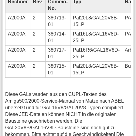
Rechner
Rev.
Commo-
Typ
Nam
No.
A2000A
2
380713-
Pal20L8/GAL20V8B-
PAL
01
15LP
A2000A
2
380714-
Pal16L8/GAL16V8D-
PAL
01
25LP
A2000A
2
380717-
Pal16R6/GAL16V8D-
Arbit
01
25LP
A2000A
2
380715-
Pal20L8/GAL20V8B-
Buf_
01
15LP
Diese GALs wurden aus den CUPL-Texten des
Amiga500/2000-Service-Manual von Matze nach ABEL
übersetzt und für GAL16V8/GAL20V8-Typen compiliert.
Diese JED-Dateien können NICHT in die originalen
Bausteine geschrieben werden. Die
GAL20V8B/GAL16V8D-Bausteine sind noch gut zu
bekommen. Bitte achtet auf die Geschwindigkeiten! Die