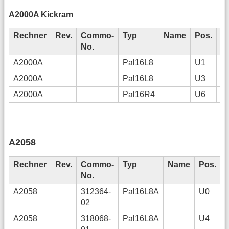
A2000A Kickram
Rechner
Rev.
Commo-
Typ
Name
Pos.
J
No.
A2000A
Pal16L8
U1
A2000A
Pal16L8
U3
A2000A
Pal16R4
U6
A2058
Rechner
Rev.
Commo-
Typ
Name
Pos.
No.
A2058
312364-
Pal16L8A
U0
02
A2058
318068-
Pal16L8A
U4