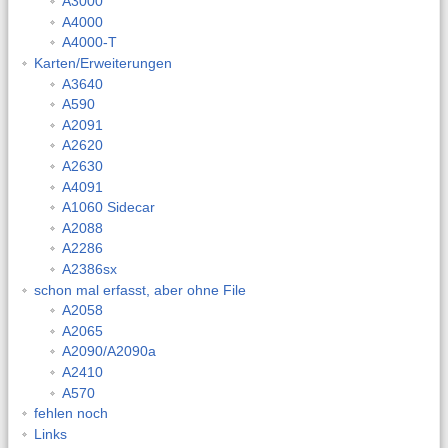
A3000
A4000
A4000-T
Karten/Erweiterungen
A3640
A590
A2091
A2620
A2630
A4091
A1060 Sidecar
A2088
A2286
A2386sx
schon mal erfasst, aber ohne File
A2058
A2065
A2090/A2090a
A2410
A570
fehlen noch
Links