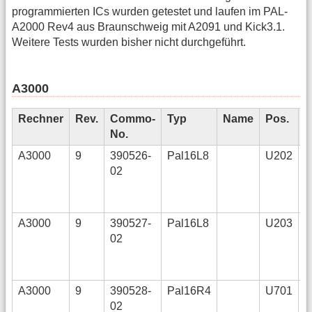
programmierten ICs wurden getestet und laufen im PAL-
A2000 Rev4 aus Braunschweig mit A2091 und Kick3.1.
Weitere Tests wurden bisher nicht durchgeführt.
A3000
Rechner
Rev.
Commo-
Typ
Name
Pos.
J
No.
P
A3000
9
390526-
Pal16L8
U202
02
A3000
9
390527-
Pal16L8
U203
02
A3000
9
390528-
Pal16R4
U701
02