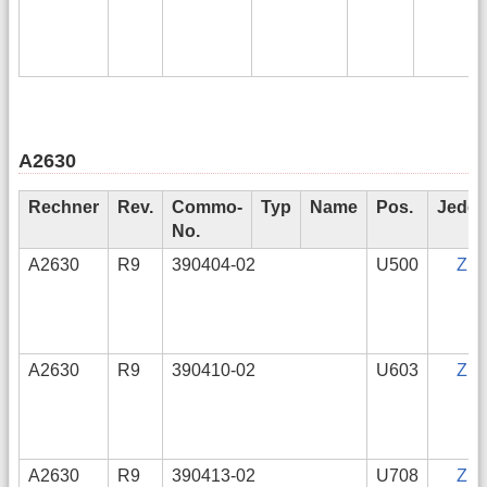
A2630
Rechner
Rev.
Commo-
Typ
Name
Pos.
Jedec
No.
A2630
R9
390404-02
U500
ZIP
A2630
R9
390410-02
U603
ZIP
A2630
R9
390413-02
U708
ZIP