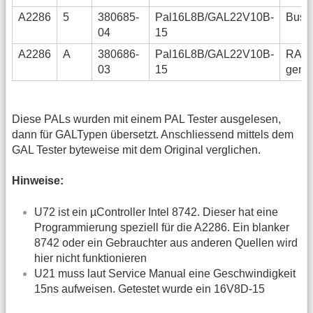
A2286
5
380685-
Pal16L8B/GAL22V10B-
Buslo
04
15
A2286
A
380686-
Pal16L8B/GAL22V10B-
RAS
03
15
gene
Diese PALs wurden mit einem PAL Tester ausgelesen,
dann für GALTypen übersetzt. Anschliessend mittels dem
GAL Tester byteweise mit dem Original verglichen.
Hinweise:
U72 ist ein µController Intel 8742. Dieser hat eine
Programmierung speziell für die A2286. Ein blanker
8742 oder ein Gebrauchter aus anderen Quellen wird
hier nicht funktionieren
U21 muss laut Service Manual eine Geschwindigkeit
15ns aufweisen. Getestet wurde ein 16V8D-15