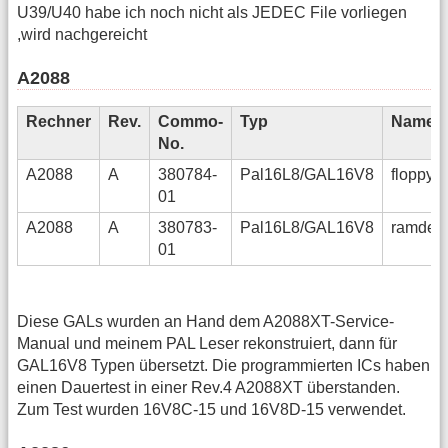
U39/U40 habe ich noch nicht als JEDEC File vorliegen
,wird nachgereicht
A2088
Rechner
Rev.
Commo-
Typ
Name
No.
A2088
A
380784-
Pal16L8/GAL16V8
floppyd
01
A2088
A
380783-
Pal16L8/GAL16V8
ramdec
01
Diese GALs wurden an Hand dem A2088XT-Service-
Manual und meinem PAL Leser rekonstruiert, dann für
GAL16V8 Typen übersetzt. Die programmierten ICs haben
einen Dauertest in einer Rev.4 A2088XT überstanden.
Zum Test wurden 16V8C-15 und 16V8D-15 verwendet.