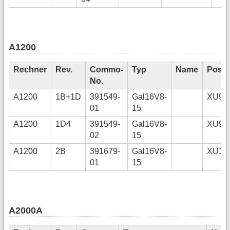
A1200
Rechner
Rev.
Commo-
Typ
Name
Pos.
No.
A1200
1B+1D
391549-
Gal16V8-
XU9
01
15
A1200
1D4
391549-
Gal16V8-
XU9
02
15
A1200
2B
391679-
Gal16V8-
XU1
01
15
A2000A