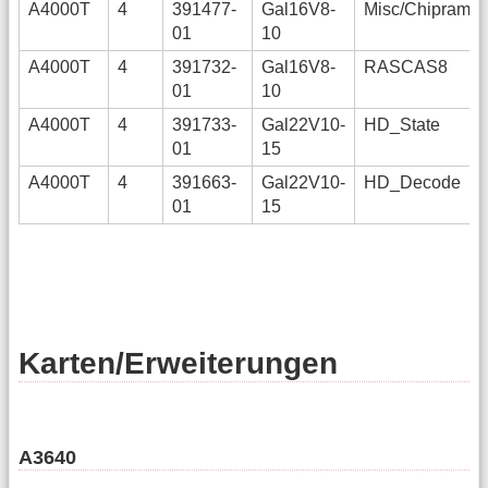
A4000T
4
391477-
Gal16V8-
Misc/Chipram
01
10
A4000T
4
391732-
Gal16V8-
RASCAS8
01
10
A4000T
4
391733-
Gal22V10-
HD_State
01
15
A4000T
4
391663-
Gal22V10-
HD_Decode
01
15
Karten/Erweiterungen
A3640