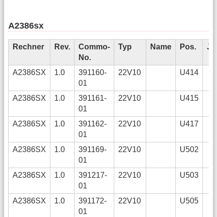
A2386sx
Rechner
Rev.
Commo-
Typ
Name
Pos.
Je
No.
A2386SX
1.0
391160-
22V10
U414
01
A2386SX
1.0
391161-
22V10
U415
01
A2386SX
1.0
391162-
22V10
U417
01
A2386SX
1.0
391169-
22V10
U502
01
A2386SX
1.0
391217-
22V10
U503
01
A2386SX
1.0
391172-
22V10
U505
01