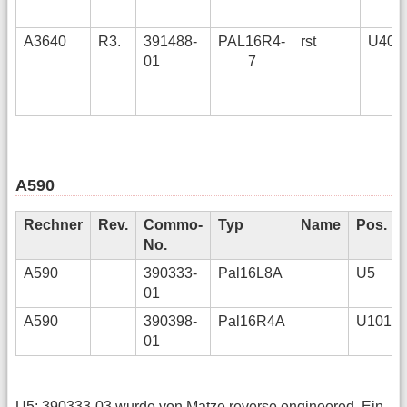
A3640
R3.
391488-
PAL16R4-
rst
U401,
01
7
A590
Rechner
Rev.
Commo-
Typ
Name
Pos.
No.
A590
390333-
Pal16L8A
U5
01
A590
390398-
Pal16R4A
U101
01
U5: 390333-03 wurde von Matze reverse engineered. Ein