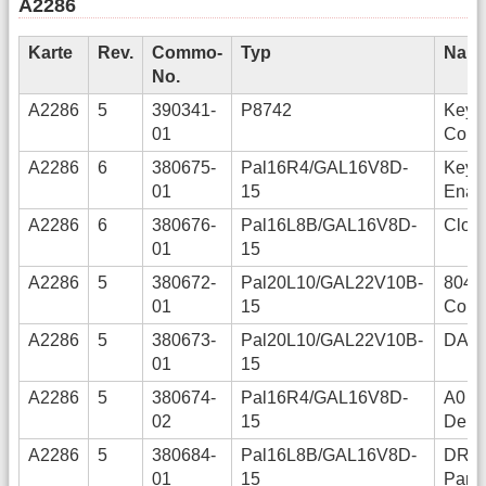
A2286
Karte
Rev.
Commo-
Typ
Nam
No.
A2286
5
390341-
P8742
Keyb
01
Contr
A2286
6
380675-
Pal16R4/GAL16V8D-
Keybo
01
15
Enab
A2286
6
380676-
Pal16L8B/GAL16V8D-
Cloc
01
15
A2286
5
380672-
Pal20L10/GAL22V10B-
8042,
01
15
CoPr
A2286
5
380673-
Pal20L10/GAL22V10B-
DACK
01
15
A2286
5
380674-
Pal16R4/GAL16V8D-
A0 De
02
15
Dela
A2286
5
380684-
Pal16L8B/GAL16V8D-
DRA
01
15
Pari