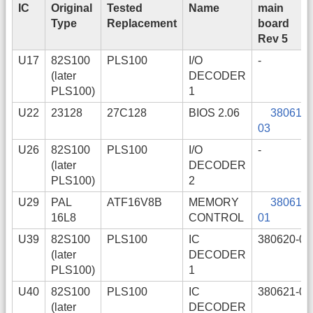
IC
Original
Tested
Name
main
Type
Replacement
board
Rev 5
U17
82S100
PLS100
I/O
-
(later
DECODER
PLS100)
1
U22
23128
27C128
BIOS 2.06
380619-
03
U26
82S100
PLS100
I/O
-
(later
DECODER
PLS100)
2
U29
PAL
ATF16V8B
MEMORY
380618-
16L8
CONTROL
01
U39
82S100
PLS100
IC
380620-01
(later
DECODER
PLS100)
1
U40
82S100
PLS100
IC
380621-01
(later
DECODER