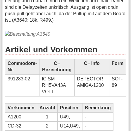
Leitung auch danach noch ein Weilchen auf L hält. Daher
sind die Delayzeiten unkritisch. Ausgang ist open drain,
push-pull geht aber auch, da der Pullup mit auf dem Board
ist. (A3640: 18k, R499,)
Artikel und Vorkommen
Commodore-
C=
C= Info
Form
Nr.
Bezeichnung
391283-02
IC SM
DETECTOR
SOT-
RH5VA43A
AMIGA-1200
89
VOLT.
Vorkommen
Anzahl
Position
Bemerkung
A1200
1
U49,
-
CD-32
2
U14,U49,
-