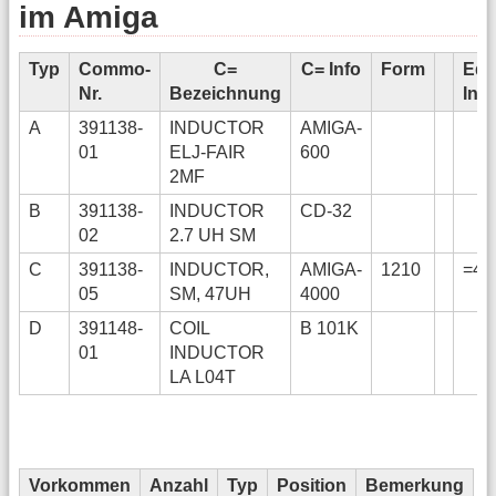
im Amiga
Typ
Commo-
C=
C= Info
Form
Edi
Nr.
Bezeichnung
Info
A
391138-
INDUCTOR
AMIGA-
01
ELJ-FAIR
600
2MF
B
391138-
INDUCTOR
CD-32
02
2.7 UH SM
C
391138-
INDUCTOR,
AMIGA-
1210
=47
05
SM, 47UH
4000
D
391148-
COIL
B 101K
01
INDUCTOR
LA L04T
Vorkommen
Anzahl
Typ
Position
Bemerkung