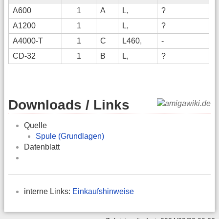
A600
1
A
L,
?
A1200
1
L,
?
A4000-T
1
C
L460,
-
CD-32
1
B
L,
?
Downloads / Links
Quelle
Spule (Grundlagen)
Datenblatt
interne Links:
Einkaufshinweise