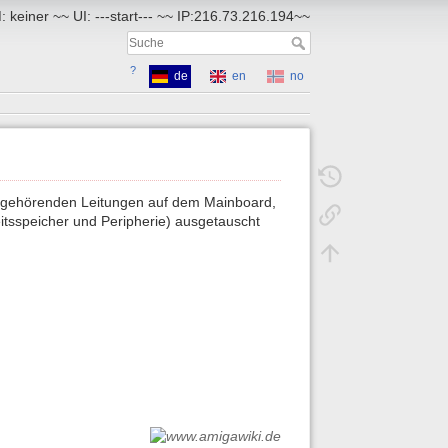
 keiner ~~ UI: ---start--- ~~ IP:216.73.216.194~~
?
de
en
no
engehörenden Leitungen auf dem Mainboard,
tsspeicher und Peripherie) ausgetauscht