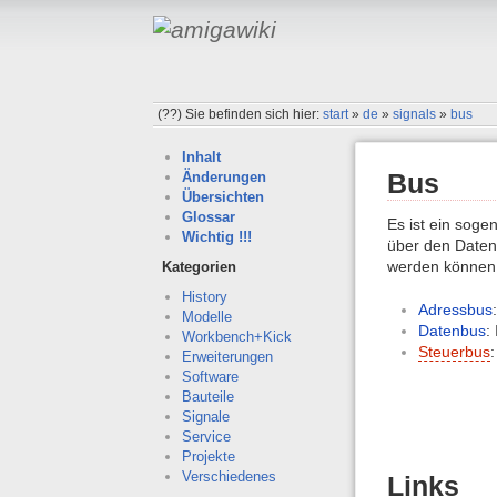
(??)
Sie befinden sich hier:
start
»
de
»
signals
»
bus
Inhalt
Bus
Änderungen
Übersichten
Glossar
Es ist ein sog
Wichtig !!!
über den Daten
werden können
Kategorien
History
Adressbus
Modelle
Datenbus
:
Workbench+Kick
Steuerbus
Erweiterungen
Software
Bauteile
Signale
Service
Projekte
Verschiedenes
Links