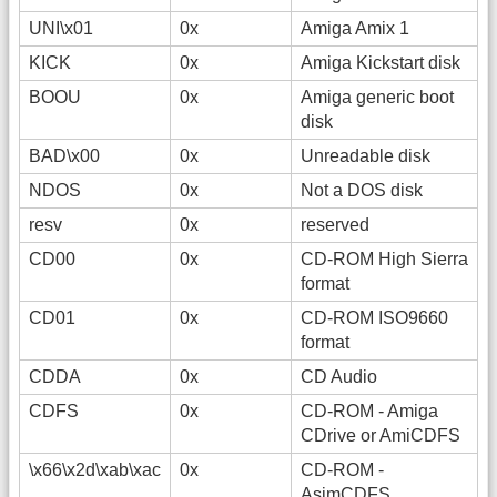
UNI\x01
0x
Amiga Amix 1
KICK
0x
Amiga Kickstart disk
BOOU
0x
Amiga generic boot
disk
BAD\x00
0x
Unreadable disk
NDOS
0x
Not a DOS disk
resv
0x
reserved
CD00
0x
CD-ROM High Sierra
format
CD01
0x
CD-ROM ISO9660
format
CDDA
0x
CD Audio
CDFS
0x
CD-ROM - Amiga
CDrive or AmiCDFS
\x66\x2d\xab\xac
0x
CD-ROM -
AsimCDFS