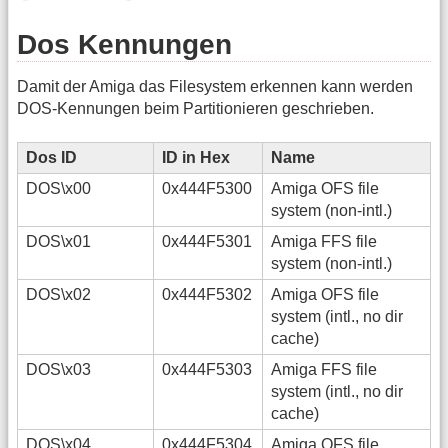
Dos Kennungen
Damit der Amiga das Filesystem erkennen kann werden
DOS-Kennungen beim Partitionieren geschrieben.
Dos ID
ID in Hex
Name
DOS\x00
0x444F5300
Amiga OFS file
system (non-intl.)
DOS\x01
0x444F5301
Amiga FFS file
system (non-intl.)
DOS\x02
0x444F5302
Amiga OFS file
system (intl., no dir
cache)
DOS\x03
0x444F5303
Amiga FFS file
system (intl., no dir
cache)
DOS\x04
0x444F5304
Amiga OFS file