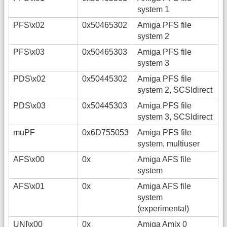
system 1
PFS\x02
0x50465302
Amiga PFS file
system 2
PFS\x03
0x50465303
Amiga PFS file
system 3
PDS\x02
0x50445302
Amiga PFS file
system 2, SCSIdirect
PDS\x03
0x50445303
Amiga PFS file
system 3, SCSIdirect
muPF
0x6D755053
Amiga PFS file
system, multiuser
AFS\x00
0x
Amiga AFS file
system
AFS\x01
0x
Amiga AFS file
system
(experimental)
UNI\x00
0x
Amiga Amix 0