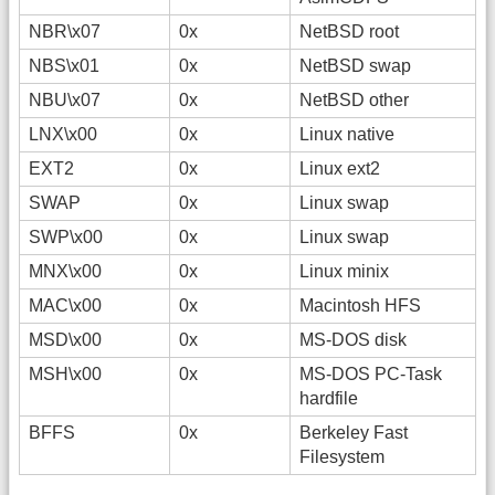
NBR\x07
0x
NetBSD root
NBS\x01
0x
NetBSD swap
NBU\x07
0x
NetBSD other
LNX\x00
0x
Linux native
EXT2
0x
Linux ext2
SWAP
0x
Linux swap
SWP\x00
0x
Linux swap
MNX\x00
0x
Linux minix
MAC\x00
0x
Macintosh HFS
MSD\x00
0x
MS-DOS disk
MSH\x00
0x
MS-DOS PC-Task
hardfile
BFFS
0x
Berkeley Fast
Filesystem