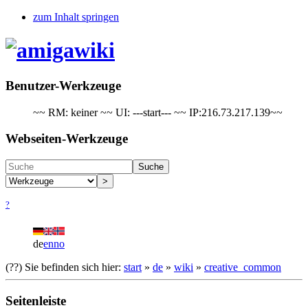
zum Inhalt springen
Benutzer-Werkzeuge
~~ RM: keiner ~~ UI: ---start--- ~~ IP:216.73.217.139~~
Webseiten-Werkzeuge
Suche
>
?
de
en
no
(??)
Sie befinden sich hier:
start
»
de
»
wiki
»
creative_common
Seitenleiste