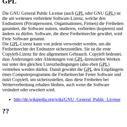
GPL
Die GNU General Public License (auch
GPL
oder GNU
GPL
) ist
die am weitesten verbreitete Software-Lizenz, welche den
Endnutzern (Privatpersonen, Organisationen, Firmen) die Freiheiten
garantiert, die Software nutzen, studieren, verbreiten (kopieren) und
ändern zu dürfen. Software, die diese Freiheitsrechte gewährt, wird
Freie Software genannt.
Die
GPL
-Lizenz kann von jedem verwendet werden, um die
Freiheitsrechte der Endnutzer sicherzustellen. Sie ist die erste
Copyleft-Lizenz für den allgemeinen Gebrauch. Copyleft bedeutet,
dass Änderungen oder Ableitungen von
GPL
-lizenzierten Werken
nur unter den gleichen Lizenzbedingungen (also eben
GPL
)
vertrieben werden dürfen. Damit gewährt die
GPL
den Empfängern
eines Computerprogramms die Freiheitsrechte Freier Software und
nutzt Copyleft, um sicherzustellen, dass diese Freiheiten bei
Weiterverbreitung erhalten bleiben, auch wenn die Software
verändert oder erweitert wird.
http://de.wikipedia.org/wiki/GNU_General_Public_License
??