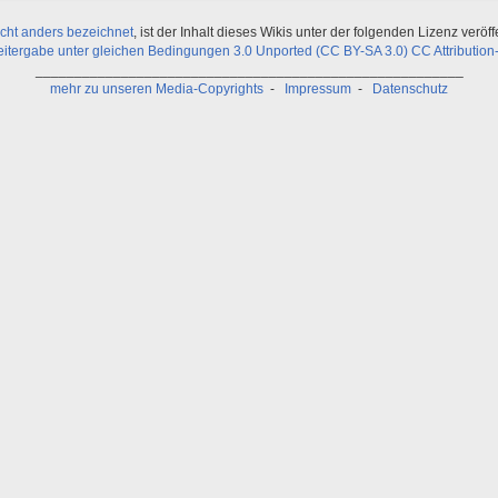
icht anders bezeichnet
, ist der Inhalt dieses Wikis unter der folgenden Lizenz veröffe
ergabe unter gleichen Bedingungen 3.0 Unported (CC BY-SA 3.0) CC Attribution-
_______________________________________________________
mehr zu unseren Media-Copyrights
-
Impressum
-
Datenschutz