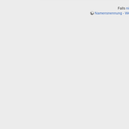
Falls
n
Namensnennung - Weit