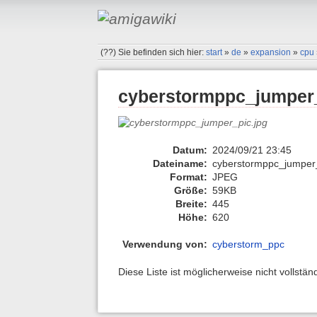
(??)
Sie befinden sich hier:
start
»
de
»
expansion
»
cpu
cyberstormppc_jumper_
Datum:
2024/09/21 23:45
Dateiname:
cyberstormppc_jumper_
Format:
JPEG
Größe:
59KB
Breite:
445
Höhe:
620
Verwendung von:
cyberstorm_ppc
Diese Liste ist möglicherweise nicht vollstä