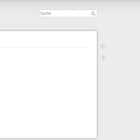
Important
.