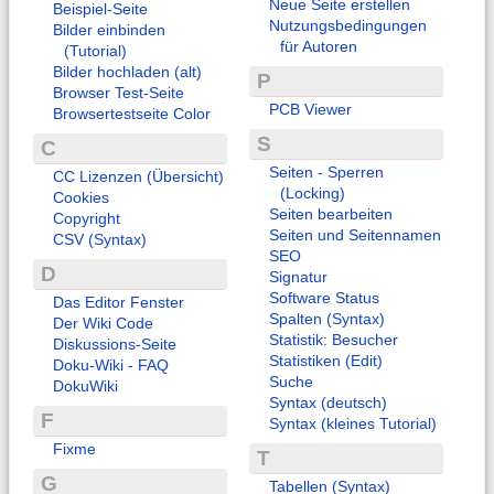
Neue Seite erstellen
Beispiel-Seite
Nutzungsbedingungen
Bilder einbinden
für Autoren
(Tutorial)
Bilder hochladen (alt)
P
Browser Test-Seite
PCB Viewer
Browsertestseite Color
S
C
Seiten - Sperren
CC Lizenzen (Übersicht)
(Locking)
Cookies
Seiten bearbeiten
Copyright
Seiten und Seitennamen
CSV (Syntax)
SEO
D
Signatur
Software Status
Das Editor Fenster
Spalten (Syntax)
Der Wiki Code
Statistik: Besucher
Diskussions-Seite
Statistiken (Edit)
Doku-Wiki - FAQ
Suche
DokuWiki
Syntax (deutsch)
F
Syntax (kleines Tutorial)
Fixme
T
G
Tabellen (Syntax)