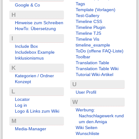
Tags
Google & Co
Template (Vorlagen)
H
Test-Gallery
Timeline CSS
Hinweise zum Schreiben
Timeline Plugin
HowTo: Übersetzung
Timeline TJS
I
Timeline Vis
timeline_example
Include Box
ToDo (offene FAQ-Liste)
Includebox Example
Toolbar
Inklusionismus
Translation Table
K
Translation Table Wiki
Tutorial Wiki-Artikel
Kategorien / Ordner
Konzept
U
L
User Profil
Locator
W
Log in
Werbung:
Logo & Links zum Wiki
Nachschlagewerk rund
M
um den Amiga
Wiki Seiten
Media-Manager
Wunschliste