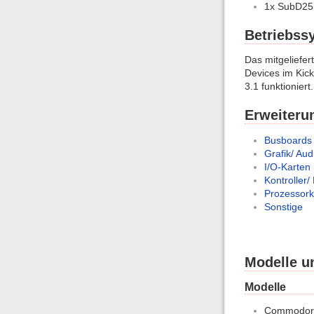
1x SubD25 :
Betriebss
Das mitgeliefer
Devices im Kick
3.1 funktioniert.
Erweiteru
Busboards
Grafik/ Aud
I/O-Karten
Kontroller
Prozessork
Sonstige
Modelle u
Modelle
Commodor