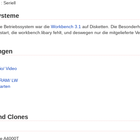
 Seriell
ysteme
te Betriebssystem war die
Workbench 3.1
auf Disketten. Die Besonderh
start, die workbench.libary fehlt, und deswegen nur die mitgelieferte Ve
ngen
io/ Video
/ RAM/ LW
arten
nd Clones
e A4000T