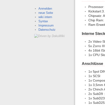
Prozessor:
Anmelden
Kickstart:3
neue Seite
Chipsatz: 
wiki intern
Chip Ram: 
Syntax
Ram Erweit
Impressum
Datenschutz
Interne Stec
2x Video-Sl
5x Zorro II
4x 16bit IS
1x CPU Slo
Anschlüsse
1x 5pol DIN
1x SCSI
1x Compos
1x 3,5mm K
2x Chinch A
2x SubD9 :
1x SubD23
1x SubD25 :