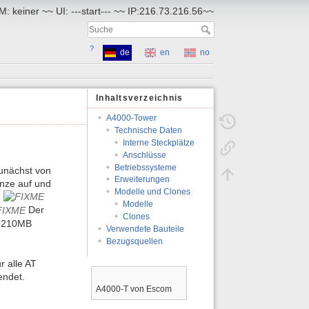
: keiner ~~ UI: ---start--- ~~ IP:216.73.216.56~~
?
de
en
no
Inhaltsverzeichnis
A4000-Tower
Technische Daten
Interne Steckplätze
Anschlüsse
Betriebssysteme
zunächst von
Erweiterungen
nze auf und
Modelle und Clones
,
Modelle
Der
Clones
e 210MB
Verwendete Bauteile
Bezugsquellen
r alle AT
endet.
A4000-T von Escom