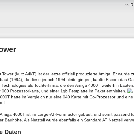
~~ RM
ower
Tower (kurz A4kT) ist der letzte offiziell produzierte Amiga. Er wurde 
ut (1994), da diese jedoch 1994 pleite gingen, kaufte Escom das Ga
 Technologies als Tochterfirma, die den Amiga 4000T weiterhin bauten
r 060 Prozessorkarte, und einer 1gb Festplatte im Paket enthielten.
0T hatte im Vergleich nur eine 040 Karte mit Co-Prozessor und ein
aut.
 Amiga 4000T ist im Large-AT-Formfactor gebaut, und somit passend fü
er Bauhöhe. Als Netzteil wurde ebenfalls ein Standard AT Netzteil verw
e Daten