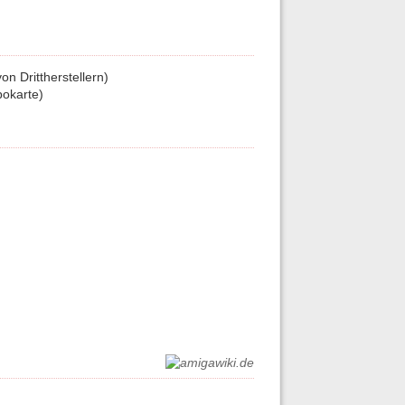
n Drittherstellern)
bokarte)