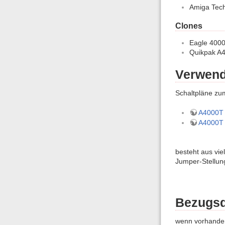
Amiga Tec
Clones
Eagle 4000
Quikpak A4
Verwend
Schaltpläne zu
A4000T 
A4000T
besteht aus vie
Jumper-Stellu
Bezugsq
wenn vorhanden