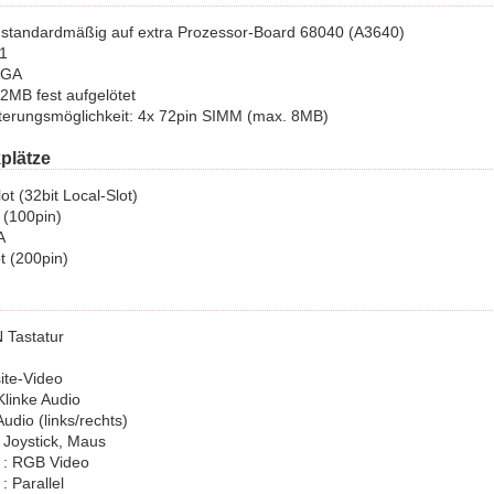
 standardmäßig auf extra Prozessor-Board 68040 (A3640)
.1
AGA
2MB fest aufgelötet
erungsmöglichkeit: 4x 72pin SIMM (max. 8MB)
kplätze
ot (32bit Local-Slot)
I (100pin)
A
t (200pin)
 Tastatur
ite-Video
linke Audio
udio (links/rechts)
 Joystick, Maus
 : RGB Video
 Parallel