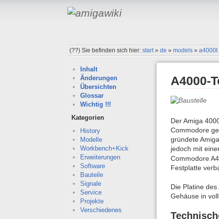
(??)
Sie befinden sich hier:
start
»
de
»
models
»
a4000t
Inhalt
A4000-T
Änderungen
Übersichten
Glossar
Wichtig !!!
Kategorien
Der Amiga 4000 
Commodore geba
History
gründete Amiga
Modelle
jedoch mit eine
Workbench+Kick
Erweiterungen
Commodore A400
Software
Festplatte verb
Bauteile
Signale
Die Platine des
Service
Gehäuse in voll
Projekte
Verschiedenes
Technisch