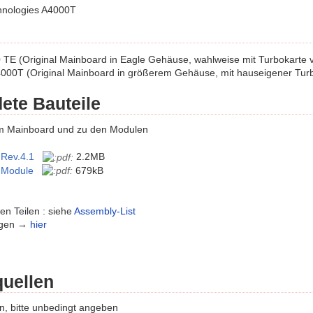
hnologies A4000T
 TE (Original Mainboard in Eagle Gehäuse, wahlweise mit Turbokarte vo
000T (Original Mainboard in größerem Gehäuse, mit hauseigener Tur
ete Bauteile
m Mainboard und zu den Modulen
Rev.4.1
2.2MB
 Module
679kB
len Teilen : siehe
Assembly-List
ngen →
hier
uellen
, bitte unbedingt angeben