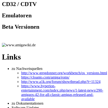
CD32 / CDTV
Emulatoren
Beta Versionen
Links
zu Nachweisquellen
http://www.gregdonner.org/workbench/os_versions.html
https://cloanto.com/amiga/roms/
http://www.a1k.org/forum/showthread.php?t=11324
https://www.hyperion-
entertainment.com/index.php/news/1-latest-news/290-
amigaos-42-for-all-classic-amigas-released-and-
available
zu Dokumentationen
Software-Updates