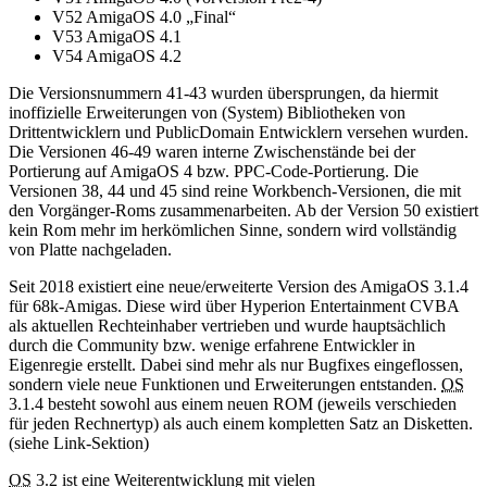
V52 AmigaOS 4.0 „Final“
V53 AmigaOS 4.1
V54 AmigaOS 4.2
Die Versionsnummern 41-43 wurden übersprungen, da hiermit
inoffizielle Erweiterungen von (System) Bibliotheken von
Drittentwicklern und PublicDomain Entwicklern versehen wurden.
Die Versionen 46-49 waren interne Zwischenstände bei der
Portierung auf AmigaOS 4 bzw. PPC-Code-Portierung. Die
Versionen 38, 44 und 45 sind reine Workbench-Versionen, die mit
den Vorgänger-Roms zusammenarbeiten. Ab der Version 50 existiert
kein Rom mehr im herkömlichen Sinne, sondern wird vollständig
von Platte nachgeladen.
Seit 2018 existiert eine neue/erweiterte Version des AmigaOS 3.1.4
für 68k-Amigas. Diese wird über Hyperion Entertainment CVBA
als aktuellen Rechteinhaber vertrieben und wurde hauptsächlich
durch die Community bzw. wenige erfahrene Entwickler in
Eigenregie erstellt. Dabei sind mehr als nur Bugfixes eingeflossen,
sondern viele neue Funktionen und Erweiterungen entstanden.
OS
3.1.4 besteht sowohl aus einem neuen ROM (jeweils verschieden
für jeden Rechnertyp) als auch einem kompletten Satz an Disketten.
(siehe Link-Sektion)
OS
3.2 ist eine Weiterentwicklung mit vielen