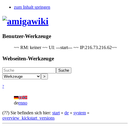
zum Inhalt springen
Benutzer-Werkzeuge
~~ RM: keiner ~~ UI: ---start--- ~~ IP:216.73.216.62~~
Webseiten-Werkzeuge
Suche
>
?
de
en
no
(??)
Sie befinden sich hier:
start
»
de
»
system
»
overview_kickstart_versions