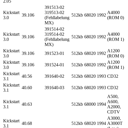
2.05
391513-02
Kickstart
319513-02
A4000
39.106
512kb
68020
1992
3.0
(Fehllabelung
(ROM 0)
MX)
391514-02
Kickstart
319514-02
A4000
39.106
512kb
68020
1992
3.0
(Fehllabelung
(ROM 1)
MX)
Kickstart
A1200
39.106
391523-01
512kb
68020
1992
3.0
(ROM 0)
Kickstart
A1200
39.106
391524-01
512kb
68020
1992
3.0
(ROM 1)
Kickstart
40.56
391640-02
512kb
68020
1993
CD32
3.1
Kickstart
40.60
391640-03
512kb
68020
1993
CD32
3.1
A500,
Kickstart
A600,
40.63
512kb
68000
1994
3.1
A2000,
CDTV
A3000,
Kickstart
40.68
512kb
68020
1994
A3000T
3.1