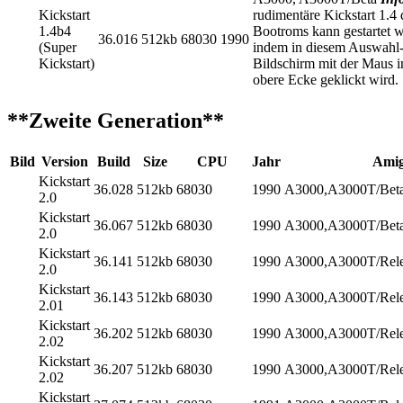
Kickstart
rudimentäre Kickstart 1.4 
1.4b4
Bootroms kann gestartet 
36.016
512kb
68030
1990
(Super
indem in diesem Auswahl
Kickstart)
Bildschirm mit der Maus in
obere Ecke geklickt wird.
**Zweite Generation**
Bild
Version
Build
Size
CPU
Jahr
Amig
Kickstart
36.028
512kb
68030
1990
A3000,A3000T/Bet
2.0
Kickstart
36.067
512kb
68030
1990
A3000,A3000T/Bet
2.0
Kickstart
36.141
512kb
68030
1990
A3000,A3000T/Rele
2.0
Kickstart
36.143
512kb
68030
1990
A3000,A3000T/Rele
2.01
Kickstart
36.202
512kb
68030
1990
A3000,A3000T/Rele
2.02
Kickstart
36.207
512kb
68030
1990
A3000,A3000T/Rele
2.02
Kickstart