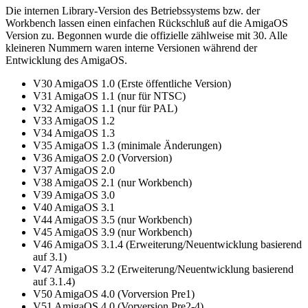
Die internen Library-Version des Betriebssystems bzw. der
Workbench lassen einen einfachen Rückschluß auf die AmigaOS
Version zu. Begonnen wurde die offizielle zählweise mit 30. Alle
kleineren Nummern waren interne Versionen während der
Entwicklung des AmigaOS.
V30 AmigaOS 1.0 (Erste öffentliche Version)
V31 AmigaOS 1.1 (nur für NTSC)
V32 AmigaOS 1.1 (nur für PAL)
V33 AmigaOS 1.2
V34 AmigaOS 1.3
V35 AmigaOS 1.3 (minimale Änderungen)
V36 AmigaOS 2.0 (Vorversion)
V37 AmigaOS 2.0
V38 AmigaOS 2.1 (nur Workbench)
V39 AmigaOS 3.0
V40 AmigaOS 3.1
V44 AmigaOS 3.5 (nur Workbench)
V45 AmigaOS 3.9 (nur Workbench)
V46 AmigaOS 3.1.4 (Erweiterung/Neuentwicklung basierend
auf 3.1)
V47 AmigaOS 3.2 (Erweiterung/Neuentwicklung basierend
auf 3.1.4)
V50 AmigaOS 4.0 (Vorversion Pre1)
V51 AmigaOS 4.0 (Vorversion Pre2-4)