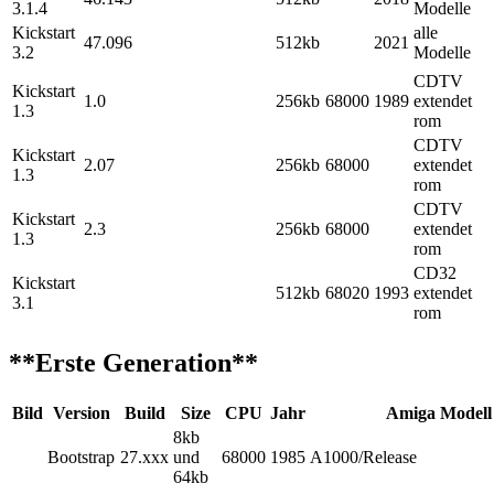
3.1.4
Modelle
Kickstart
alle
47.096
512kb
2021
3.2
Modelle
CDTV
Kickstart
1.0
256kb
68000
1989
extendet
1.3
rom
CDTV
Kickstart
2.07
256kb
68000
extendet
1.3
rom
CDTV
Kickstart
2.3
256kb
68000
extendet
1.3
rom
CD32
Kickstart
512kb
68020
1993
extendet
3.1
rom
**Erste Generation**
Bild
Version
Build
Size
CPU
Jahr
Amiga Modell
8kb
Bootstrap
27.xxx
und
68000
1985
A1000/Release
64kb