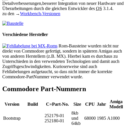
Detailverbesserungen,besserer Integration von neuer Hardware und
Überarbeitungen durch die gleichen Entwickler des
OS
3.1.4.
zu den →
Workbench-Versionen
Verschiedene Hersteller
Rom-Bausteine wurden nicht nur
direkt von Commodore gefertigt, sondern in späteren Amigas auch
von anderen Herstellern (z.B. MX). Hierbei kam es durchaus zu
Unterschieden in den verwendeten Technologien und damit auch
Zugriffsgeschwindigkeiten. Kurioserweise sind auch
Fehllabelungen aufgetaucht, so dass nicht immer die korrekte
Commodore-PartNummer verwendet wurde.
Commodore Part-Nummern
Amiga
Version
Build
C=Part-No.
Size
CPU
Jahr
Modell
8kb
252179-01
Bootstrap
und
68000
1985
A1000
252180-01
64kb