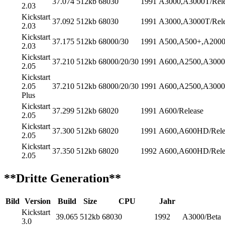
37.074
512kb
68030
1991
A3000,A3000T/Rele
2.03
Kickstart
37.092
512kb
68030
1991
A3000,A3000T/Rele
2.03
Kickstart
37.175
512kb
68000/30
1991
A500,A500+,A2000
2.03
Kickstart
37.210
512kb
68000/20/30
1991
A600,A2500,A3000
2.05
Kickstart
2.05
37.210
512kb
68000/20/30
1991
A600,A2500,A3000
Plus
Kickstart
37.299
512kb
68020
1991
A600/Release
2.05
Kickstart
37.300
512kb
68020
1991
A600,A600HD/Rele
2.05
Kickstart
37.350
512kb
68020
1992
A600,A600HD/Rele
2.05
**Dritte Generation**
Bild
Version
Build
Size
CPU
Jahr
Kickstart
39.065
512kb
68030
1992
A3000/Beta
3.0