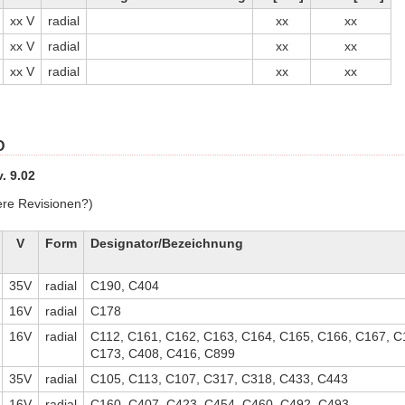
xx V
radial
xx
xx
xx V
radial
xx
xx
xx V
radial
xx
xx
D
. 9.02
ere Revisionen?)
V
Form
Designator/Bezeichnung
35V
radial
C190, C404
16V
radial
C178
16V
radial
C112, C161, C162, C163, C164, C165, C166, C167, C
C173, C408, C416, C899
35V
radial
C105, C113, C107, C317, C318, C433, C443
16V
radial
C160, C407, C423, C454, C460, C492, C493