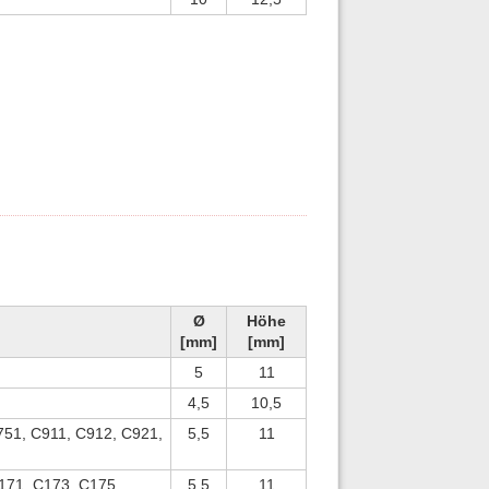
Ø
Höhe
[mm]
[mm]
5
11
4,5
10,5
751, C911, C912, C921,
5,5
11
171, C173, C175,
5,5
11