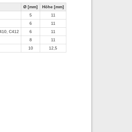
Ø [mm]
Höhe [mm]
5
11
6
11
C410, C412
6
11
8
11
10
12,5