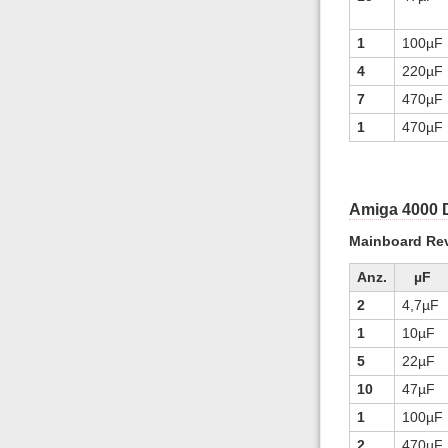
1
100µF
4
220µF
7
470µF
1
470µF
Amiga 4000 
Mainboard Re
Anz.
µF
2
4,7µF
1
10µF
5
22µF
10
47µF
1
100µF
2
470µF