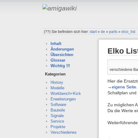
(??)
Sie befinden sich hier:
start
»
de
»
parts
»
elco_list
Inhalt
Elko Lis
Änderungen
Übersichten
Glossar
Wichtig !!!
verschiedene Ba
Kategorien
Hier die Ersatz
History
→
eigene Seite
Modelle
Schaltplan und 
Workbench+Kick
Erweiterungen
Zu möglichen Al
Software
Bauteile
Da die Werte ei
Signale
Service
Weiterführende 
Projekte
Verschiedenes