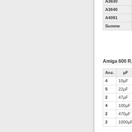
A3630
A3640
A4091
Summe
Amiga 600 R.
Anz.
µF
4
10µF
5
22µF
2
47µF
4
100µF
2
470µF
2
1000µ