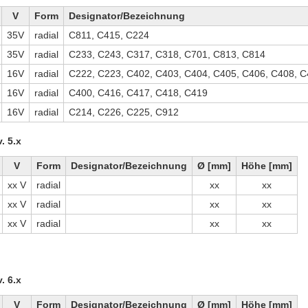
V
Form
Designator/Bezeichnung
35V
radial
C811, C415, C224
35V
radial
C233, C243, C317, C318, C701, C813, C814
16V
radial
C222, C223, C402, C403, C404, C405, C406, C408, 
16V
radial
C400, C416, C417, C418, C419
16V
radial
C214, C226, C225, C912
. 5.x
V
Form
Designator/Bezeichnung
Ø [mm]
Höhe [mm]
xx V
radial
xx
xx
xx V
radial
xx
xx
xx V
radial
xx
xx
. 6.x
V
Form
Designator/Bezeichnung
Ø [mm]
Höhe [mm]