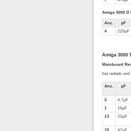
Amiga 3000 D 
Anz.
µF
4
220µF
Amiga 3000 
Mainboard Rev
hat radiale und
Anz.
µF
2
4,7µF
1
10µF
13
22µF
15
47µF