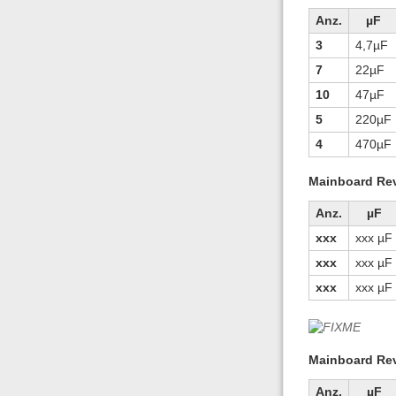
Anz.
µF
3
4,7µF
7
22µF
10
47µF
5
220µF
4
470µF
Mainboard Rev
Anz.
µF
xxx
xxx µF
xxx
xxx µF
xxx
xxx µF
Mainboard Rev
Anz.
µF