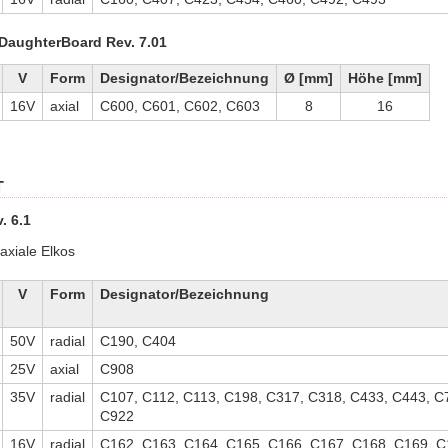
DaughterBoard Rev. 7.01
V
Form
Designator/Bezeichnung
Ø [mm]
Höhe [mm]
16V
axial
C600, C601, C602, C603
8
16
T
. 6.1
 axiale Elkos
V
Form
Designator/Bezeichnung
50V
radial
C190, C404
25V
axial
C908
35V
radial
C107, C112, C113, C198, C317, C318, C433, C443, C
C922
16V
radial
C162, C163, C164, C165, C166, C167, C168, C169, C