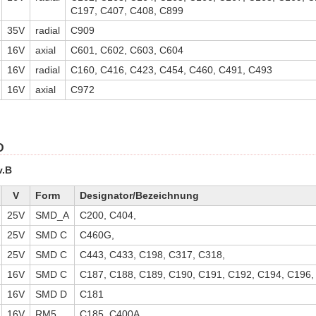
C197, C407, C408, C899
35V
radial
C909
16V
axial
C601, C602, C603, C604
16V
radial
C160, C416, C423, C454, C460, C491, C493
16V
axial
C972
D
v.B
V
Form
Designator/Bezeichnung
25V
SMD_A
C200, C404,
25V
SMD C
C460G,
25V
SMD C
C443, C433, C198, C317, C318,
16V
SMD C
C187, C188, C189, C190, C191, C192, C194, C196,
16V
SMD D
C181
16V
RM5
C185, C400A