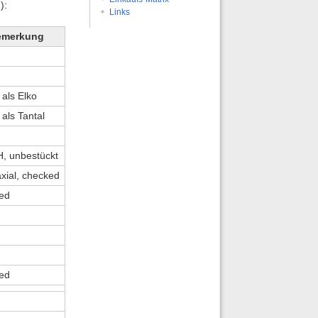
):
Links
emerkung
als Elko
als Tantal
, unbestückt
axial, checked
ed
ed