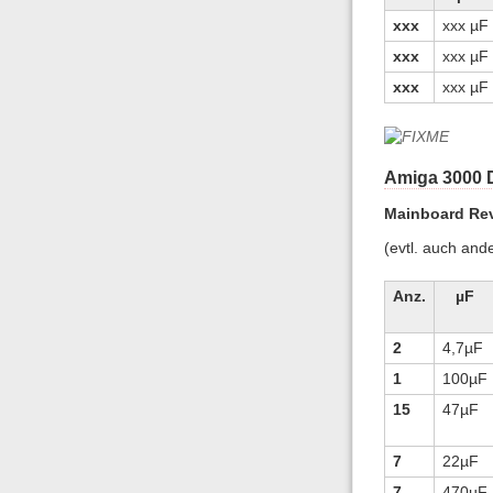
xxx
xxx µF
xxx
xxx µF
xxx
xxx µF
Amiga 3000 
Mainboard Rev
(evtl. auch and
Anz.
µF
2
4,7µF
1
100µF
15
47µF
7
22µF
7
470µF