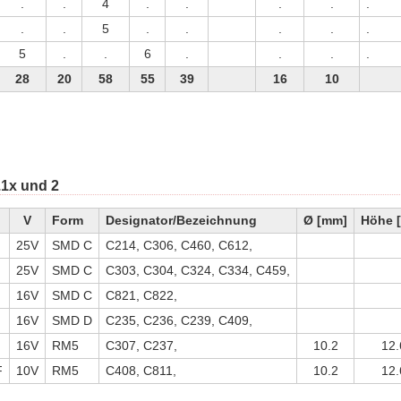
.
.
4
.
.
.
.
.
.
.
5
.
.
.
.
.
5
.
.
6
.
.
.
.
28
20
58
55
39
16
10
1x und 2
V
Form
Designator/Bezeichnung
Ø [mm]
Höhe 
25V
SMD C
C214, C306, C460, C612,
25V
SMD C
C303, C304, C324, C334, C459,
16V
SMD C
C821, C822,
16V
SMD D
C235, C236, C239, C409,
16V
RM5
C307, C237,
10.2
12.
F
10V
RM5
C408, C811,
10.2
12.