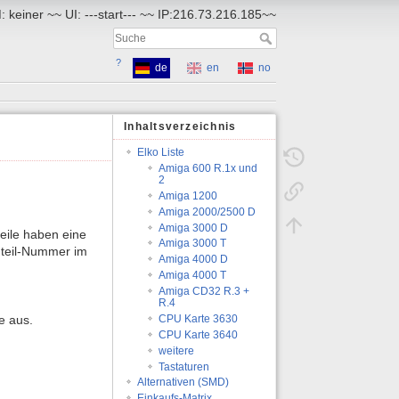
 keiner ~~ UI: ---start--- ~~ IP:216.73.216.185~~
?
de
en
no
Inhaltsverzeichnis
Elko Liste
Amiga 600 R.1x und
2
Amiga 1200
Amiga 2000/2500 D
Amiga 3000 D
teile haben eine
Amiga 3000 T
uteil-Nummer im
Amiga 4000 D
Amiga 4000 T
Amiga CD32 R.3 +
R.4
e aus.
CPU Karte 3630
CPU Karte 3640
weitere
Tastaturen
Alternativen (SMD)
Einkaufs-Matrix