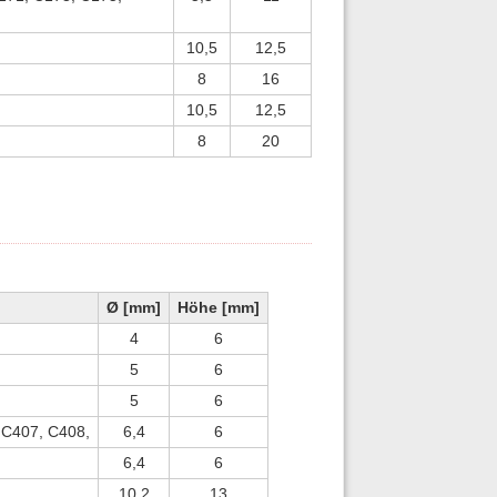
10,5
12,5
8
16
10,5
12,5
8
20
Ø [mm]
Höhe [mm]
4
6
5
6
5
6
 C407, C408,
6,4
6
6,4
6
10,2
13