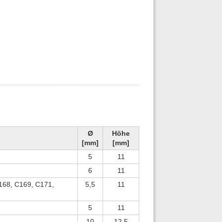
Ø
Höhe
[mm]
[mm]
5
11
6
11
168, C169, C171,
5,5
11
5
11
10
12,5