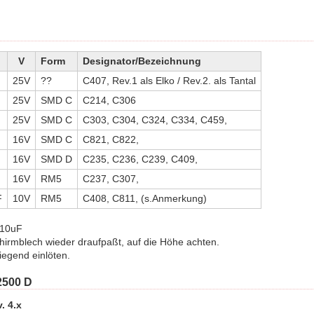
V
Form
Designator/Bezeichnung
25V
??
C407, Rev.1 als Elko / Rev.2. als Tantal
25V
SMD C
C214, C306
25V
SMD C
C303, C304, C324, C334, C459,
16V
SMD C
C821, C822,
16V
SMD D
C235, C236, C239, C409,
16V
RM5
C237, C307,
F
10V
RM5
C408, C811, (s.Anmerkung)
 10uF
hirmblech wieder draufpaßt, auf die Höhe achten.
iegend einlöten.
2500 D
. 4.x