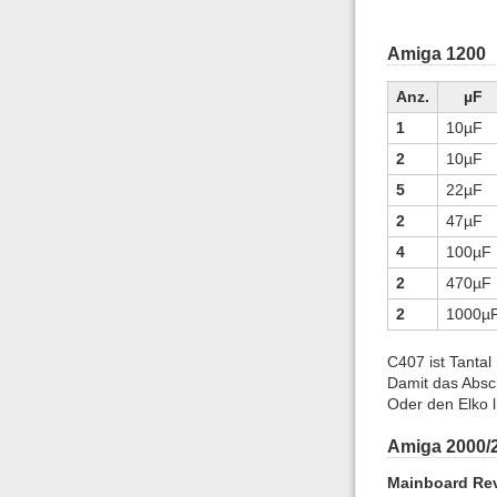
Amiga 1200
Anz.
µF
1
10µF
2
10µF
5
22µF
2
47µF
4
100µF
2
470µF
2
1000µ
C407 ist Tantal
Damit das Absc
Oder den Elko l
Amiga 2000/
Mainboard Rev