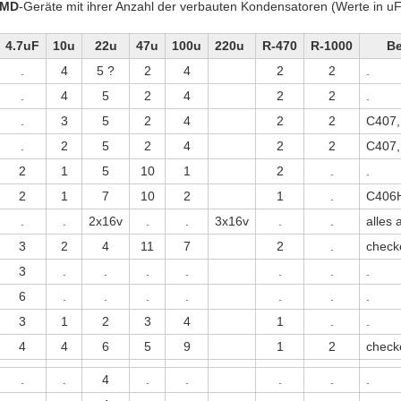
SMD
-Geräte mit ihrer Anzahl der verbauten Kondensatoren (Werte in uF
4.7uF
10u
22u
47u
100u
220u
R-470
R-1000
B
.
4
5 ?
2
4
2
2
.
.
4
5
2
4
2
2
.
.
3
5
2
4
2
2
C407, 
.
2
5
2
4
2
2
C407, 
2
1
5
10
1
2
.
.
2
1
7
10
2
1
.
C406H
.
.
2x16v
.
.
3x16v
.
.
alles 
3
2
4
11
7
2
.
check
3
.
.
.
.
.
.
.
6
.
.
.
.
.
.
.
3
1
2
3
4
1
.
.
4
4
6
5
9
1
2
check
.
.
4
.
.
.
.
.